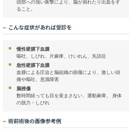
頭部への強い衝撃により、脳が崩れたり出血をす
ること。
こんな症状があれば受診を
慢性硬膜下血腫
嘔吐、しびれ、片麻痺、けいれん、失語症
急性硬膜下血腫
血腫による圧迫と脳組織の損傷により、激しい頭
痛や嘔吐、意識障害
脳挫傷
数時間経っても目を覚まさない、運動麻痺。 身体
の脱力・しびれ
術前術後の画像参考例