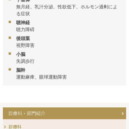
無月経、乳汁分泌、性欲低下、ホルモン過剰によ
る症状
聴神経
聴力障碍
後頭葉
視野障害
小脳
失調歩行
脳幹
運動麻痺、眼球運動障害
診療科・部門紹介
診療科