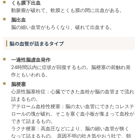
くも膜下出血
動脈瘤が破れて、軟膜とくも膜の間に出血がある。
脳出血
脳の細い血管がもろくなり、破れて出血する。
脳の血管が詰まるタイプ
一過性脳虚血発作
24時間以内に症状が回復するもの。脳梗塞の前触れ発
作ともいわれる。
脳梗塞
心原性脳塞栓症：心臓でできた血栓が脳の血管まで流れ
詰まるもの。
アテローム血栓性梗塞：脳の太い血管にできたコレステ
ロールの塊が破れ、そこを塞ぐ血小板が集まって血栓が
できて詰まるもの。
ラクナ梗塞：高血圧などにより、脳の細い血管が狭く
なって詰まるもの。 原因不明の吐き気やおう吐で、朝