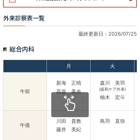
外来診察表一覧
最終更新日：2026/07/25
総合内科
月
火
新海 正晴
森川 美羽
(緩和ケア外来)
午前
高坂 美央
柚木 宏斗
川田 貴教
鳥羽 直弥
午後
藤井 美紀