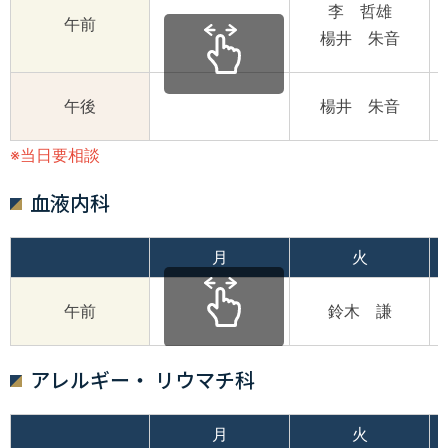
李 哲雄
午前
楊井 朱音
午後
楊井 朱音
※当日要相談
血液内科
月
火
午前
鈴木 謙
アレルギー・ リウマチ科
月
火