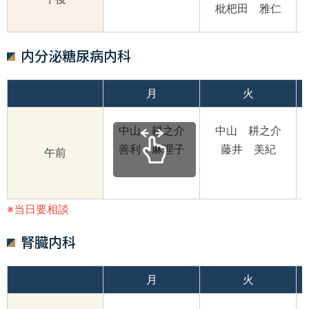
枇杷田 雅仁
内分泌糖尿病内科
月
火
中山 耕之介
中山 耕之介
善利 麻理子
藤井 美紀
午前
※当日要相談
腎臓内科
月
火