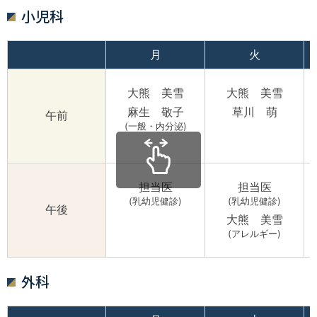
小児科
月
火
大熊 美雪
大熊 美雪
麻生 敬子
草川 萌
午前
(一般・内分泌)
担当医
担当医
(乳幼児健診)
(乳幼児健診)
午後
大熊 美雪
(アレルギー)
外科