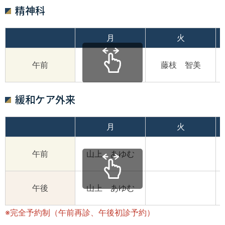
精神科
月
火
午前
藤枝 智美
緩和ケア外来
月
火
午前
山上 あゆむ
午後
山上 あゆむ
※完全予約制（午前再診、午後初診予約）