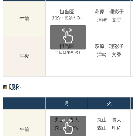
担当医
萩原 理彩子
(紹介・初診のみ)
午前
津崎 文香
担当医
萩原 理彩子
(当日は要相談)
津崎 文香
午後
眼科
月
火
丸山 貴大
丸山 貴大
森山 理佐
森山 理佐
午前