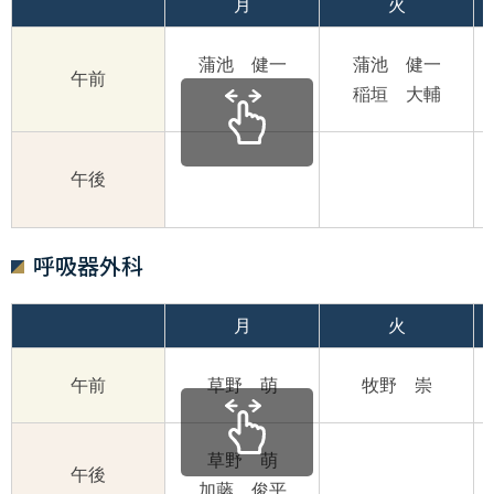
月
火
蒲池 健一
蒲池 健一
午前
稲垣 大輔
午後
呼吸器外科
月
火
午前
草野 萌
牧野 崇
草野 萌
午後
加藤 俊平