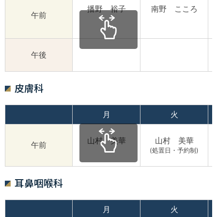
播野 裕子
南野 こころ
午前
午後
皮膚科
月
火
山村 美華
山村 美華
午前
(処置日・予約制)
耳鼻咽喉科
月
火