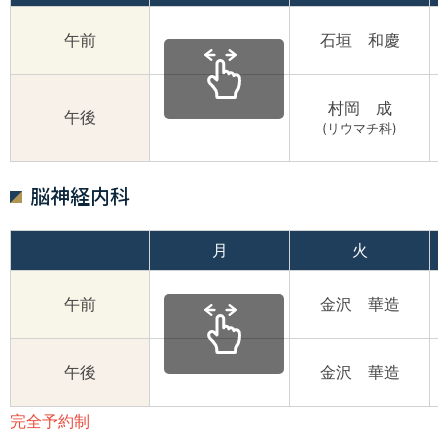
午前
石垣 和慶
村岡 成
午後
(リウマチ科)
脳神経内科
月
火
午前
金沢 華造
午後
金沢 華造
完全予約制