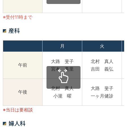
※受付11時まで
産科
月
火
大路 斐子
北村 真人
午前
宮本 美里
吉田 義弘
北村 真人
大路 斐子
午後
小瀧 曜
一ヶ月健診
※当日は要相談
婦人科