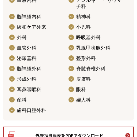
血液内科
アレルギー・ リウマ
チ科
脳神経内科
精神科
緩和ケア外来
小児科
外科
呼吸器外科
血管外科
乳腺甲状腺外科
泌尿器科
整形外科
脳神経外科
脊髄脊椎外科
形成外科
皮膚科
耳鼻咽喉科
眼科
産科
婦人科
歯科口腔外科
外来担当医表をPDFでダウンロード