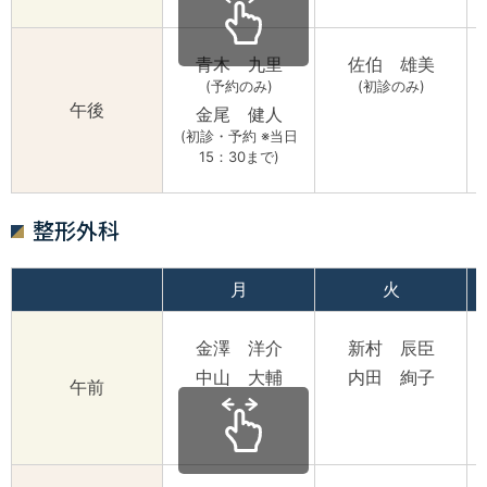
青木 九里
佐伯 雄美
(予約のみ)
(初診のみ)
(
午後
金尾 健人
(初診・予約 ※当日
15：30まで)
整形外科
月
火
金澤 洋介
新村 辰臣
中山 大輔
内田 絢子
午前