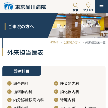
検索
アクセス
ご来院の方へ
HOME
ご来院の方へ
外来担当医一覧
外来担当医表
診療科目
総合内科
呼吸器内科
循環器内科
消化器内科
内分泌糖尿病内科
腎臓内科