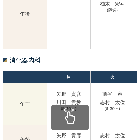
柚木 宏斗
(隔週)
午後
消化器内科
月
火
矢野 貴彦
前谷 容
川田 貴教
志村 太位
午前
(9:30～)
(9:30～)
矢野 貴彦
志村 太位
午後