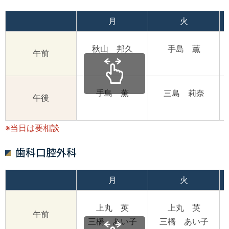
月
火
秋山 邦久
手島 薫
午前
手島 薫
三島 莉奈
午後
※当日は要相談
歯科口腔外科
月
火
上丸 英
上丸 英
午前
三橋 あい子
三橋 あい子