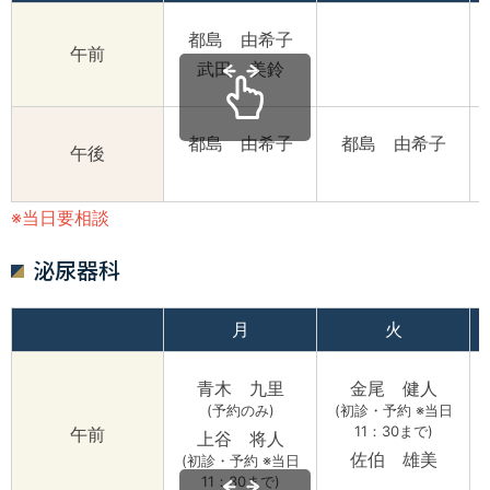
都島 由希子
午前
武田 美鈴
都島 由希子
都島 由希子
午後
※当日要相談
泌尿器科
月
火
青木 九里
金尾 健人
(予約のみ)
(初診・予約 ※当日
11：30まで)
午前
上谷 将人
佐伯 雄美
(初診・予約 ※当日
11：30まで)