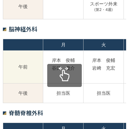
スポーツ外来
午後
(第2・4週)
脳神経外科
月
火
岸本 俊輔
岸本 俊輔
午前
谷口 俊介
岩﨑 充宏
午後
担当医
担当医
脊髄脊椎外科
月
火