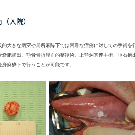
術（入院）
較的大きな病変や局所麻酔下では困難な症例に対しての手術を
骨嚢胞摘出、顎骨骨折観血的整復術、上顎洞関連手術、唾石摘
全身麻酔下で行うことが可能です。