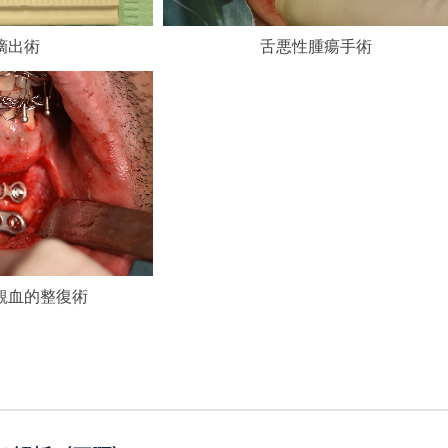
摘出術
舌悪性腫瘍手術
観血的整復術