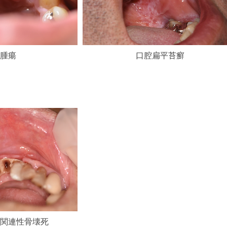
腫瘍
口腔扁平苔癬
関連性骨壊死