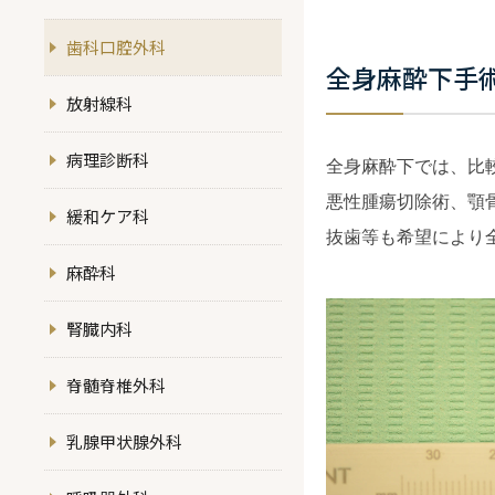
歯科口腔外科
全身麻酔下手
放射線科
病理診断科
全身麻酔下では、比
悪性腫瘍切除術、顎
緩和ケア科
抜歯等も希望により
麻酔科
腎臓内科
脊髄脊椎外科
乳腺甲状腺外科