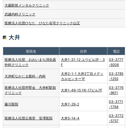
大森駅前メンタルクリニック
武越内科クリニック
医療法人社団ひなた ひなた在宅クリニック山王
大井
医院名
住所
電話
医療法人社団 おおいまち消化器
大井1-31-12 ユウビル2F・3
03-3777
外科クリニック
F
-9206
大井2-1-1 大井2丁目メディ
03-3785
大井町なかじま眼科・内科
カルセンター1F
-1255
医療法人社団邦腎会 大井町駅前
03-3776
大井1-49-15 YK-17ビル7F
クリニック
-9611
03-3771
藤川医院
大井7-29-2
-1764
03-3772
医療法人社団公孫堂 安澤医院
大井5-14-4
-5757