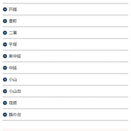
戸越
豊町
二葉
平塚
東中延
中延
小山
小山台
荏原
旗の台