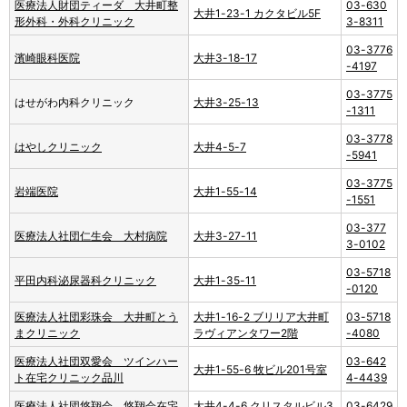
医療法人財団ティーダ 大井町整
03-630
大井1-23-1 カクタビル5F
形外科・外科クリニック
3-8311
03-3776
濱崎眼科医院
大井3-18-17
-4197
03-3775
はせがわ内科クリニック
大井3-25-13
-1311
03-3778
はやしクリニック
大井4-5-7
-5941
03-3775
岩端医院
大井1-55-14
-1551
03-377
医療法人社団仁生会 大村病院
大井3-27-11
3-0102
03-5718
平田内科泌尿器科クリニック
大井1-35-11
-0120
医療法人社団彩珠会 大井町とう
大井1-16-2 ブリリア大井町
03-5718
まクリニック
ラヴィアンタワー2階
-4080
医療法人社団双愛会 ツインハー
03-642
大井1-55-6 牧ビル201号室
ト在宅クリニック品川
4-4439
医療法人社団悠翔会 悠翔会在宅
大井4-4-6 クリスタルビル3
03-6429