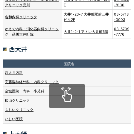
クリニック品川
F
-8130
大井1-23-7 大井町駅前三井
03-5718
名和内科クリニック
ビル2F
-3003
かえで内科・消化器内科クリニッ
03-5709
大井1-2-1 アトレ大井町5階
ク 品川大井町院
-7776
西大井
医院名
西大井内科
安藤脳神経外科・内科クリニック
金城医院 内科 小児科
松山クリニック
ふじいクリニック
いしい医院
上大崎