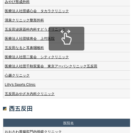
みやび形成外科
医療法人社団盛心会 タカラクリニック
清泉クリニック整形外科
五反田泌尿器科内科すどうクリニック
医療法人社団慎将会 上竹医院
五反田なると耳鼻咽喉科
医療法人社団二葉会 シティクリニック
医療法人社団千秋双葉会 東京アーバンクリニック五反田
心越クリニック
Lilly’s Sports Clinic
五反田みやざき内科クリニック
西五反田
医院名
おおさわ胃腸肛門内視鏡クリニック