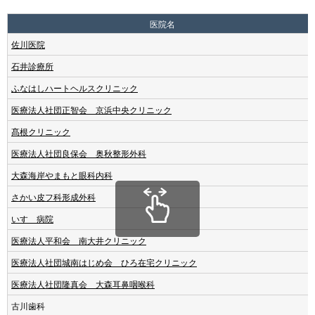
医院名
佐川医院
石井診療所
ふなはしハートヘルスクリニック
医療法人社団正智会 京浜中央クリニック
髙根クリニック
医療法人社団良保会 奥秋整形外科
大森海岸やまもと眼科内科
さかい皮フ科形成外科
いすゞ病院
医療法人平和会 南大井クリニック
医療法人社団城南はじめ会
ひろ在宅クリニック
医療法人社団隆真会 大森耳鼻咽喉科
古川歯科