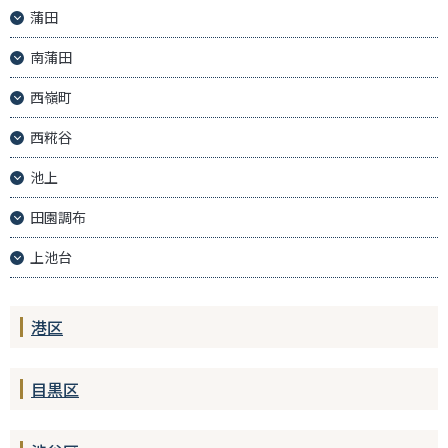
蒲田
南蒲田
西嶺町
西糀谷
池上
田園調布
上池台
港区
目黒区