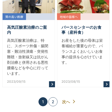
質の高い医療
地域の皆様へ
高気圧酸素治療のご案
バースセンターのお食
内
事（産科食）
高気圧酸素治療は、特
お産をした後の母体は栄
に、スポーツ外傷・腸閉
養補給が重要なので、バ
塞・難治性潰瘍・突発性
ランスよくおいしいお食
難聴・放射線又は抗がん
事の提供を心がけていま
剤治療と併用される悪性
す。
腫瘍などを中心に行って
います。
2023/09/15
2023/08/15
1
2
次
へ