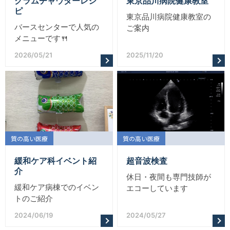
クラムチャウダーレシ
東京品川病院健康教室
ピ
東京品川病院健康教室の
バースセンターで人気の
ご案内
メニューです🍴
2026/05/21
2025/11/20
質の高い医療
質の高い医療
緩和ケア科イベント紹
超音波検査
介
休日・夜間も専門技師が
緩和ケア病棟でのイベン
エコーしています
トのご紹介
2024/06/19
2024/05/27