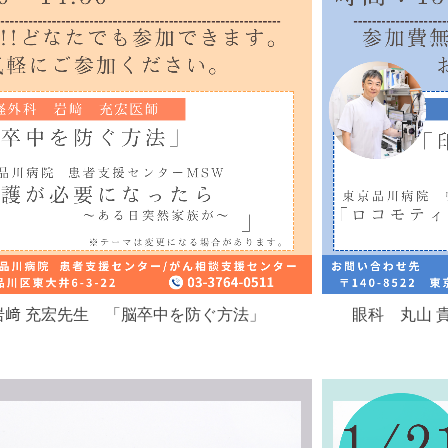
岩﨑 充宏先生 「脳卒中を防ぐ方法」
眼科 丸山 