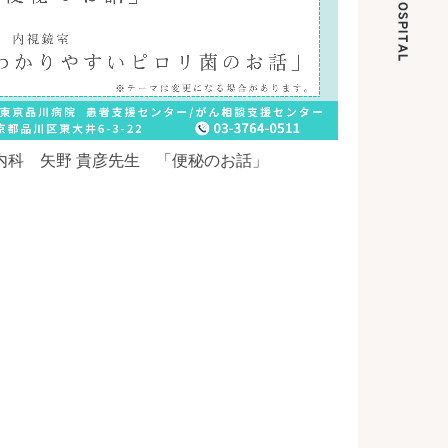
内科 矢野 貴彦先生 「便秘のお話」