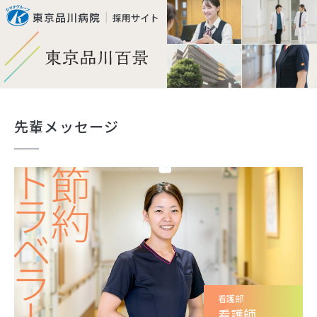
HOME
先輩メッセージ
研修医
専攻医
看護部
福利厚生
看護部
看護師