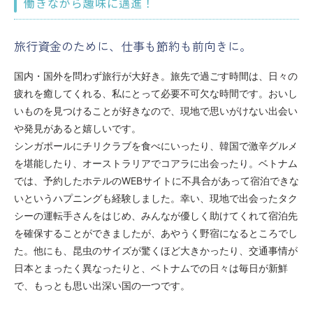
働きながら趣味に邁進！
旅行資金のために、仕事も節約も前向きに。
国内・国外を問わず旅行が大好き。旅先で過ごす時間は、日々の
疲れを癒してくれる、私にとって必要不可欠な時間です。おいし
いものを見つけることが好きなので、現地で思いがけない出会い
や発見があると嬉しいです。
シンガポールにチリクラブを食べにいったり、韓国で激辛グルメ
を堪能したり、オーストラリアでコアラに出会ったり。ベトナム
では、予約したホテルのWEBサイトに不具合があって宿泊できな
いというハプニングも経験しました。幸い、現地で出会ったタク
シーの運転手さんをはじめ、みんなが優しく助けてくれて宿泊先
を確保することができましたが、あやうく野宿になるところでし
た。他にも、昆虫のサイズが驚くほど大きかったり、交通事情が
日本とまったく異なったりと、ベトナムでの日々は毎日が新鮮
で、もっとも思い出深い国の一つです。