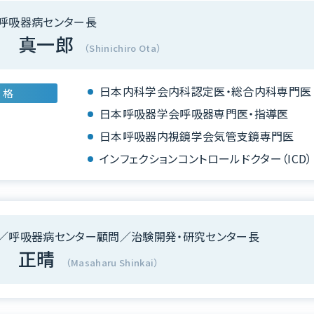
呼吸器病センター長
 真一郎
（Shinichiro Ota）
日本内科学会内科認定医・総合内科専門医
 格
日本呼吸器学会呼吸器専門医・指導医
日本呼吸器内視鏡学会気管支鏡専門医
インフェクションコントロールドクター（ICD）
／呼吸器病センター顧問／治験開発・研究センター長
 正晴
（Masaharu Shinkai）