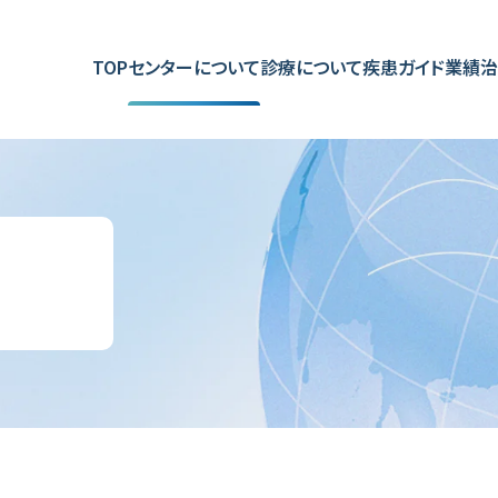
TOP
センターについて
診療について
疾患ガイド
業績
治