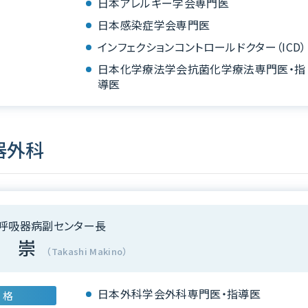
日本アレルギー学会専門医
日本感染症学会専門医
インフェクションコントロールドクター（ICD）
日本化学療法学会抗菌化学療法専門医・指
導医
器外科
呼吸器病副センター長
 崇
（Takashi Makino）
日本外科学会外科専門医・指導医
 格