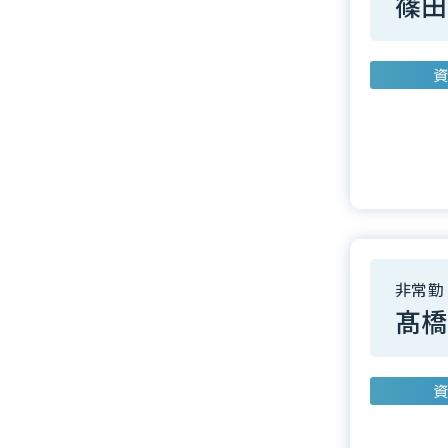
篠田
資
非常勤
髙橋
資