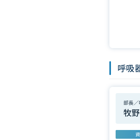
呼吸
部長／
牧野
資