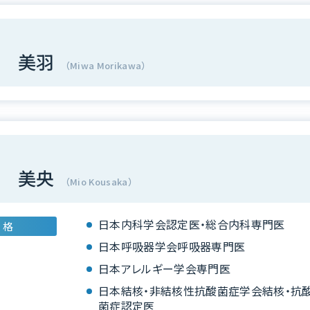
 美羽
（Miwa Morikawa）
 美央
（Mio Kousaka）
日本内科学会認定医・総合内科専門医
 格
日本呼吸器学会呼吸器専門医
日本アレルギー学会専門医
日本結核・非結核性抗酸菌症学会結核・抗
菌症認定医