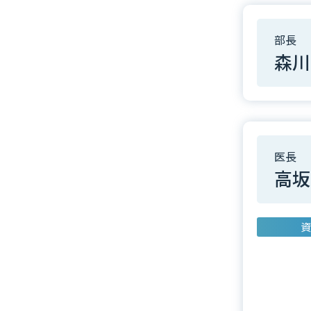
部長
森川
医長
高坂
資